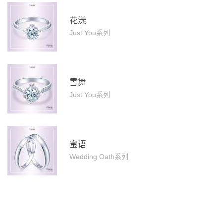
花漾
Just You系列
雪舞
Just You系列
蜜语
Wedding Oath系列